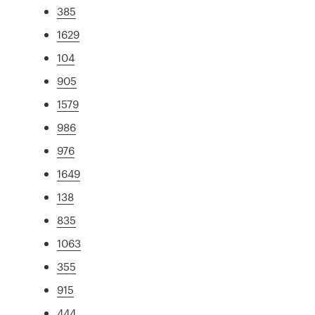
385
1629
104
905
1579
986
976
1649
138
835
1063
355
915
444