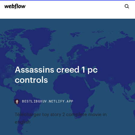
Assassins creed 1 pc
controls
BESTLIBGXUV.NETLIFY.APP
Télécharger toy story 2 complete movie in
english