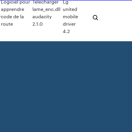
Logiciel pour
Télécharger
Lg
apprendre
lame_enc.dll
united
r
code de la
audacity
mobile
route
2.1.0
driver
4.2