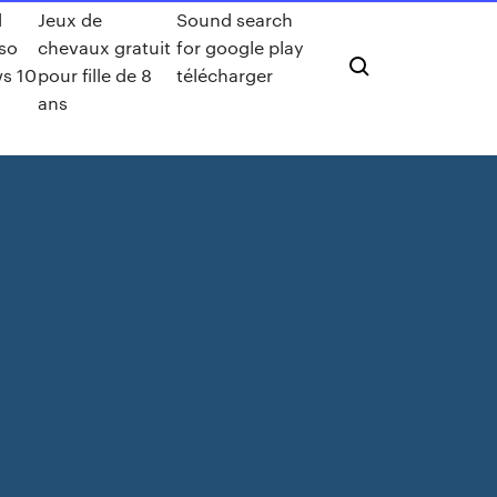
l
Jeux de
Sound search
so
chevaux gratuit
for google play
s 10
pour fille de 8
télécharger
ans