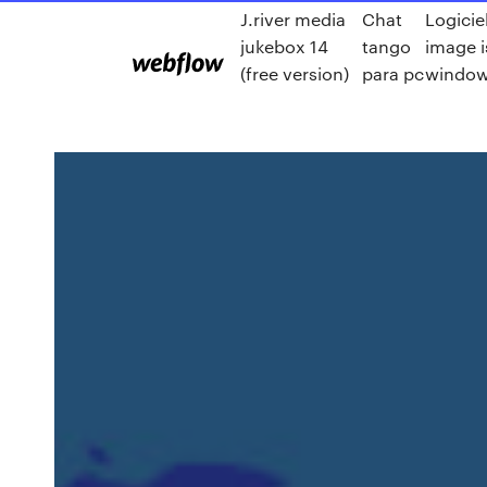
J.river media
Chat
Logicie
jukebox 14
tango
image i
(free version)
para pc
window