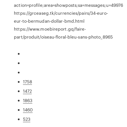
action=profile;area=showposts;sa=messages;u=49976
https://grceaseg.tk/currencies/pairs/34-euro-
eur-to-bermudan-dollar-bmd.html
https://www.moebireport.gq/faire-
part/produit/oiseau-floral-bleu-sans-photo_8965
1758
1472
1863
1460
523