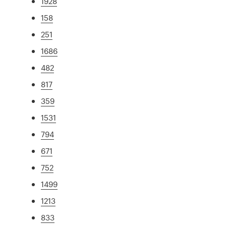
1928
158
251
1686
482
817
359
1531
794
671
752
1499
1213
833