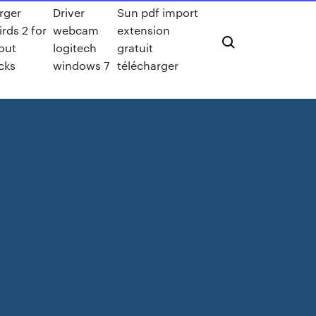
rger
Driver
Sun pdf import
rds 2 for
webcam
extension
out
logitech
gratuit
cks
windows 7
télécharger