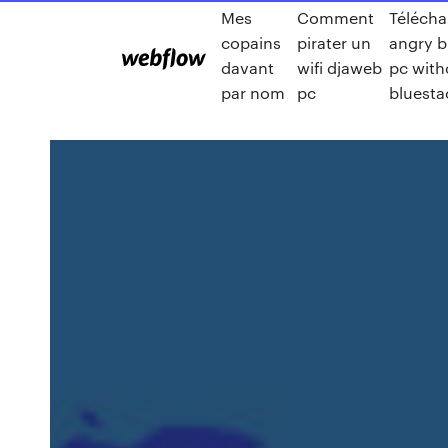
Mes
Comment
Télécha
copains
pirater un
angry bi
davant
wifi djaweb
pc with
par nom
pc
bluesta