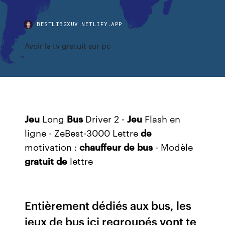
BESTLIBGXUV.NETLIFY.APP
Avoir la tv gratuit sur pc
Jeu
Long
Bus
Driver 2 -
Jeu
Flash en
ligne - ZeBest-3000 Lettre
de
motivation :
chauffeur
de
bus
- Modèle
gratuit
de
lettre
Entièrement dédiés aux bus, les
jeux de bus ici regroupés vont te