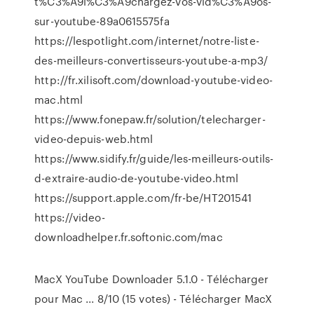
t%C3%A9l%C3%A9chargez-vos-vid%C3%A9os-
sur-youtube-89a0615575fa
https://lespotlight.com/internet/notre-liste-
des-meilleurs-convertisseurs-youtube-a-mp3/
http://fr.xilisoft.com/download-youtube-video-
mac.html
https://www.fonepaw.fr/solution/telecharger-
video-depuis-web.html
https://www.sidify.fr/guide/les-meilleurs-outils-
d-extraire-audio-de-youtube-video.html
https://support.apple.com/fr-be/HT201541
https://video-
downloadhelper.fr.softonic.com/mac
MacX YouTube Downloader 5.1.0 - Télécharger
pour Mac ... 8/10 (15 votes) - Télécharger MacX