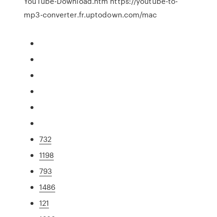
YouTube-Download.htm https://youtube-to-
mp3-converter.fr.uptodown.com/mac
732
1198
793
1486
121