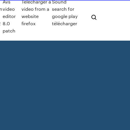
Avs
Télécharger a
Sound
n
video
video from a
search for
editor
website
google play
2
8.0
firefox
télécharger
patch