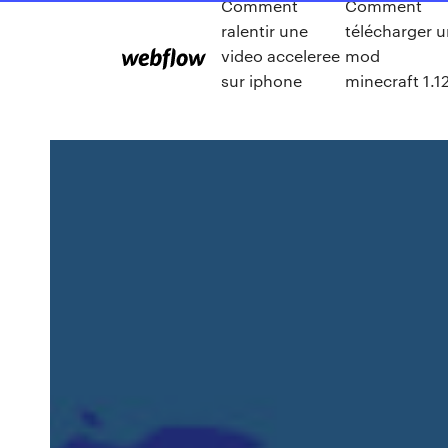
Comment
Comment
ralentir une
télécharger u
video acceleree
mod
sur iphone
minecraft 1.1