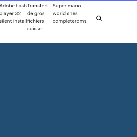
Adobe flash
Transfert
Super mario
player 32
de gros
world snes
silent install
fichiers
completeroms
suisse