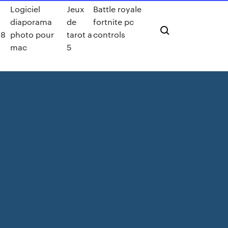
Logiciel
Jeux
Battle royale
diaporama
de
fortnite pc
 8
photo pour
tarot a
controls
mac
5