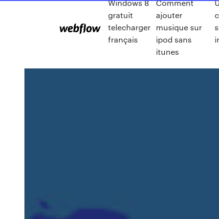
Windows 8
Comment
U
gratuit
ajouter
c
telecharger
musique sur
s
français
ipod sans
i
itunes