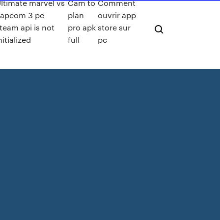
ltimate marvel vs
Cam to
Comment
apcom 3 pc
plan
ouvrir app
team api is not
pro apk
store sur
nitialized
full
pc