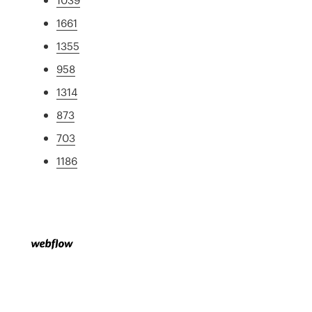
1661
1355
958
1314
873
703
1186