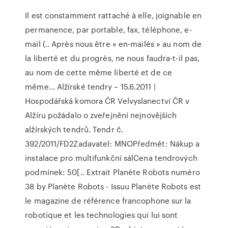
Il est constamment rattaché à elle, joignable en
permanence, par portable, fax, téléphone, e-
mail (.. Après nous être « en-mailés » au nom de
la liberté et du progrès, ne nous faudra-t-il pas,
au nom de cette même liberté et de ce
même…
Alžírské tendry – 15.6.2011 |
Hospodářská komora ČR
Velvyslanectví ČR v
Alžíru požádalo o zveřejnění nejnovějších
alžírských tendrů. Tendr č.
392/2011/FD2Zadavatel: MNOPředmět: Nákup a
instalace pro multifunkční sálCena tendrových
podmínek: 50[..
Extrait Planète Robots numéro
38 by Planète Robots - Issuu
Planète Robots est
le magazine de référence francophone sur la
robotique et les technologies qui lui sont