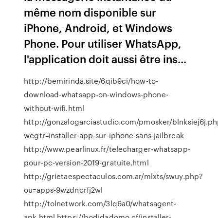
même nom disponible sur
iPhone, Android, et Windows
Phone. Pour utiliser WhatsApp,
l'application doit aussi être ins...
http://bemirinda.site/6qib9ci/how-to-
download-whatsapp-on-windows-phone-
without-wifi.html
http://gonzalogarciastudio.com/pmosker/blnksiej6j.p
wegtr=installer-app-sur-iphone-sans-jailbreak
http://www.pearlinux.fr/telecharger-whatsapp-
pour-pc-version-2019-gratuite.html
http://grietaespectaculos.com.ar/mlxts/swuy.php?
ou=apps-9wzdncrfj2wl
http://tolnetwork.com/3lq6a0/whatsagent-
apk.html https://bodidadomo.cf/installer-