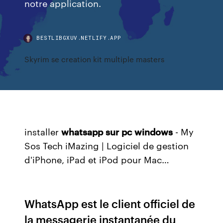
notre application.
BESTLIBGXUV.NETLIFY.APP
Skyrim se creation kit multiple masters
installer
whatsapp
sur
pc
windows
- My
Sos Tech
iMazing | Logiciel de gestion
d'iPhone, iPad et iPod pour Mac…
WhatsApp est le client officiel de
la messagerie instantanée du