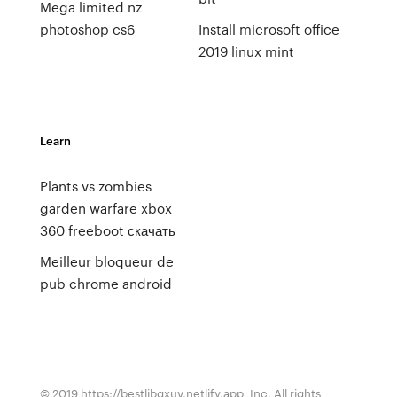
Mega limited nz
photoshop cs6
Install microsoft office
2019 linux mint
Learn
Plants vs zombies
garden warfare xbox
360 freeboot скачать
Meilleur bloqueur de
pub chrome android
© 2019 https://bestlibgxuv.netlify.app, Inc. All rights