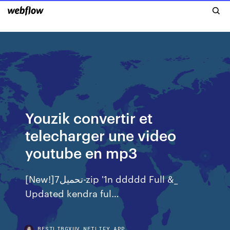
Youzik convertir et
telecharger une video
youtube en mp3
[New!]تحميل7-zip '1n ddddd Full &_
Updated kendra ful…
BESTLIBGXUV.NETLIFY.APP