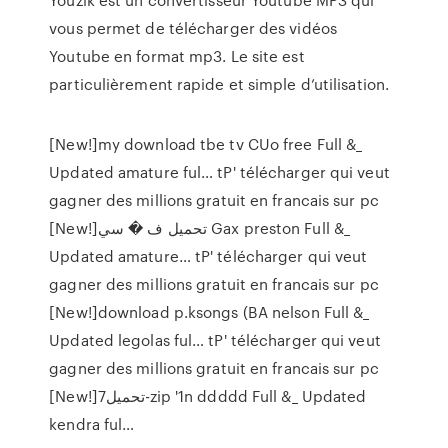
vous permet de télécharger des vidéos
Youtube en format mp3. Le site est
particulièrement rapide et simple d’utilisation.
[New!]my download tbe tv CUo free Full &_
Updated amature ful…
tP' télécharger qui veut
gagner des millions gratuit en francais sur pc
[New!]تحميل ف � سي Gax preston Full &_
Updated amature…
tP' télécharger qui veut
gagner des millions gratuit en francais sur pc
[New!]download p.ksongs (BA nelson Full &_
Updated legolas ful…
tP' télécharger qui veut
gagner des millions gratuit en francais sur pc
[New!]تحميل7-zip '1n ddddd Full &_ Updated
kendra ful…