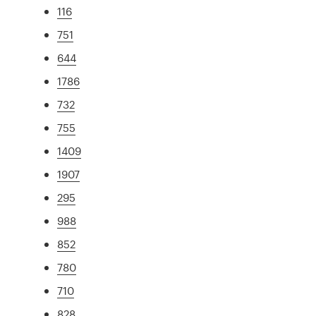
116
751
644
1786
732
755
1409
1907
295
988
852
780
710
828