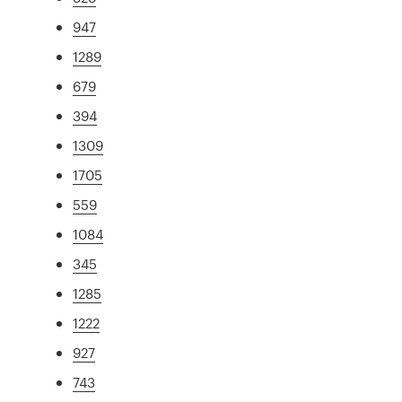
947
1289
679
394
1309
1705
559
1084
345
1285
1222
927
743